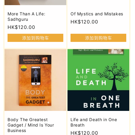
More Than A Life:
Of Mystics and Mistakes
Sadhguru
常
HK$120.00
常
HK$120.00
规
规
价
添加到购物车
添加到购物车
价
格
格
Body The Greatest
Life and Death in One
Gadget / Mind Is Your
Breath
Business
常
HK$120.00