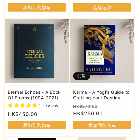
规
价
添加到购物车
选择选项
价
格
格
促销
Eternal Echoes - A Book
Karma - A Yogi's Guide to
Of Poems (1994-2021)
Crafting Your Destiny
1 review
常
促
HK$270.00
规
HK$250.00
销
常
HK$450.00
价
价
规
添加到购物车
添加到购物车
格
价
格