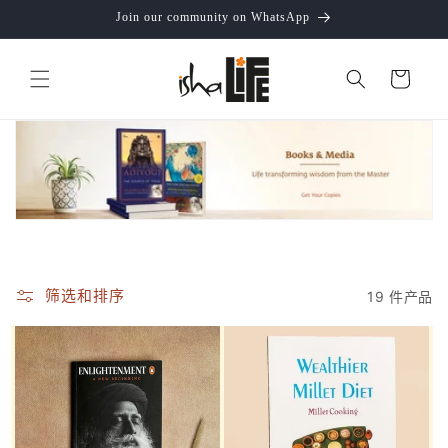
跳到内
Join our community on WhatsApp
容
购
物
车
筛选和排序
19 件产品