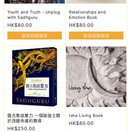
Youth and Truth - Unplug
Relationships and
with Sadhguru
Emotion Book
常
HK$80.00
常
HK$80.00
规
规
添加到购物车
添加到购物车
价
价
格
格
薩古魯談業力 一個瑜伽士關
Isha Living Book
於改變命運的教導
常
HK$80.00
常
HK$250.00
规