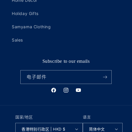
Home Decor
Holiday Gifts
Samyama Clothing
Sales
Subscribe to our emails
电子邮件
Facebook
Instagram
YouTube
国家/地区
语言
香港特别行政区 | HKD $
简体中文